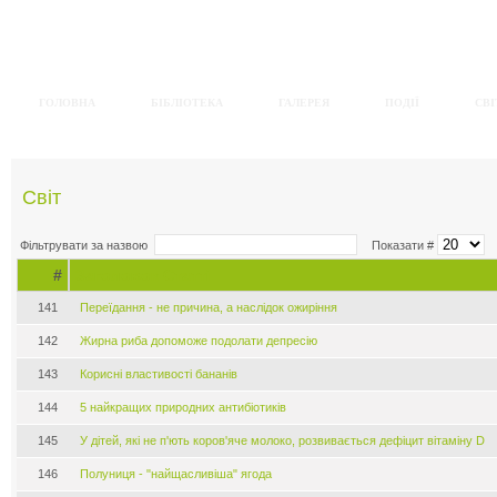
ГОЛОВНА
БІБЛІОТЕКА
ГАЛЕРЕЯ
ПОДІЇ
СВІ
Світ
Фільтрувати за назвою
Показати #
#
Заголовок Статті
141
Переїдання - не причина, а наслідок ожиріння
142
Жирна риба допоможе подолати депресію
143
Корисні властивості бананів
144
5 найкращих природних антибіотиків
145
У дітей, які не п'ють коров'яче молоко, розвивається дефіцит вітаміну D
146
Полуниця - "найщасливіша" ягода