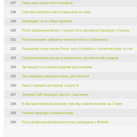
147
Чому каву краще пити солодкою
148
Повторно розігріта паста корисніша за свіжу
149
Швейцарія: не всі яйця однакові
150
Росія заборонила імпорт і транзит всієї рослинної продукції з України
151
Росія розширює заборону на імпорт м'яса з Євросоюзу
152
Лукашенко ткнув носом Росію, що в її ковбасі є туалетний папір та соя
153
Середземноморська дієта призупиняє метаболічний синдром
154
Які продукти особливо шкідливі для чоловіків
155
Три найкращі замінники крему для обличчя
156
Кава з корицею допомагає схуднути
157
Зелений чай покращує пам'ять і мислення
158
В Австралії виявили рослину, яка лікує ракові пухлини за 2 тижні
159
Названі природні спалювачі жиру
160
Росія дозволила імпортувати м'ясо крокодила з Філіппін