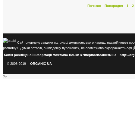
Початок
Попередня
1
2
Сайт оновлено завдяки підтримці американського народу, наданій через про
розвитку». Думки авторів, викладені у публікаціях, не обов’язково відображають оф
Копія розміщеної інформації можлива тільки з гіперпосиланням на
http://or
© 2008-2019
ORGANIC UA
?>