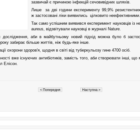
зазвичай є причиною інфекцій сечовивідних шляхів.
Лише за дві години експерименту 99,9% резистентних
ж застосовані ліки виявились цілковито неефективними
Так само успішним виявився експеримент науковців із н
aureus, відзвітували науковці в журналі Nature.
 дослідження, аби в майбутньому новий підхід можна було б застос
оку забирає більше життів, ніж будь-яке інше.
ції охорони здоров'я, щодня в світі від туберкульозу гине 4700 осіб.
сті вже існуючих антибіотиків, замість того, аби створювати інші, що
л Елісон.
< Попередня
Наступна >