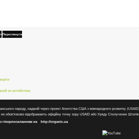
ти
Переглянути
воріти
ший за антибіотики
анського народу, наданій через проект Агентства США з міжнародного розвитку (USAID)
ях, не обов’язково відображають офіційну точку зору USAID або Уряду Сполучених Штаті
 з гіперпосиланням на
http://organic.ua