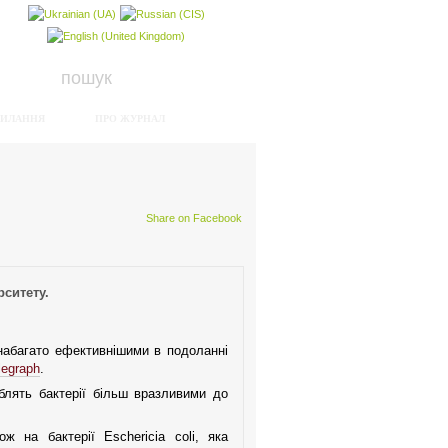
СИЛАННЯ
ПРО ЖУРНАЛ
Share on Facebook
рситету.
 набагато ефективнішими в подоланні
legraph
.
блять бактерії більш вразливими до
ж на бактерії Eschericia coli, яка