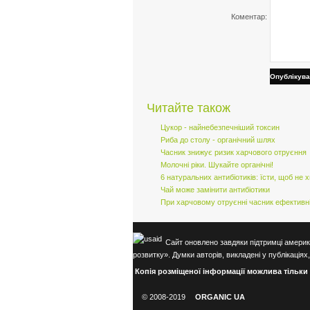
Коментар:
Опублікува
Читайте також
Цукор - найнебезпечніший токсин
Риба до столу - органічний шлях
Часник знижує ризик харчового отруєння
Молочні ріки. Шукайте органічні!
6 натуральних антибіотиків: їсти, щоб не х
Чай може замінити антибіотики
При харчовому отруєнні часник ефективні
Сайт оновлено завдяки підтримці америк
розвитку». Думки авторів, викладені у публікаці
Копія розміщеної інформації можлива тільки
© 2008-2019
ORGANIC UA