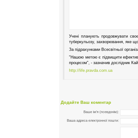
Учені планують продовжувати своє
туберкульозу, захворювання, яке щор
За підрахунками Всесвітньої організа
"Нашою метою є підвищити ефективно
процесом", - зазначив дослідник Кай
http://life.pravda.com.ua
Додайте Ваш коментар
Ваше ім'я (псевдонім):
Ваша адреса електронної пошти: