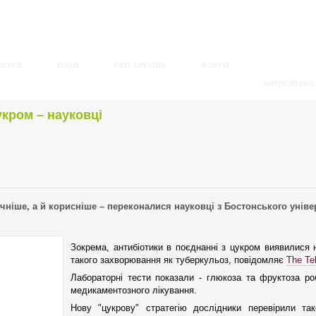
ЛЕРЕЯ
ПОДІЇ
СВІТ ОРГАНІК
ФОРУМ
КОРИСНІ ПО
укром – науковці
ачніше, а й корисніше – переконалися науковці з Бостонського уніве
Зокрема, антибіотики в поєднанні з цукром виявилися
такого захворювання як туберкульоз, повідомляє
The Te
Лабораторні тести показали - глюкоза та фруктоза ро
медикаментозного лікування.
Нову "цукрову" стратегію дослідники перевірили тако