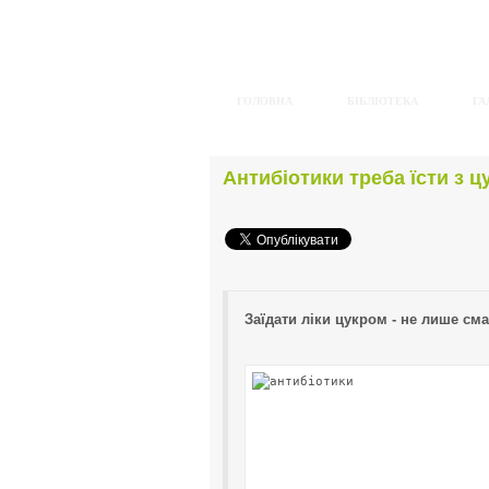
ГОЛОВНА
БІБЛІОТЕКА
ГА
Антибіотики треба їсти з ц
Заїдати ліки цукром - не лише см