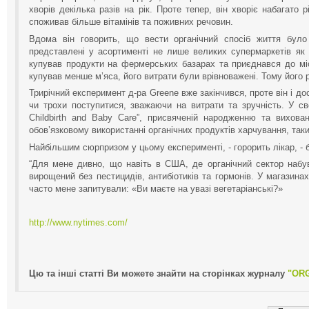
хворів декілька разів на рік. Проте тепер, він хворіє набагато
споживав більше вітамінів та поживних речовин.
Вдома він говорить, що вести органічний спосіб життя було
представлені у асортименті не лише великих супермаркетів як 
купував продукти на фермерських базарах та приєднався до місц
купував менше м’яса, його витрати були врівноважені. Тому його р
Трирічний експеримент д-ра Greene вже закінчився, проте він і до
чи трохи поступитися, зважаючи на витрати та зручність. У свої
Childbirth and Baby Care”, присвяченій народженню та вихова
обов’язковому використанні органічних продуктів харчування, так
Найбільшим сюрпризом у цьому експерименті, - горорить лікар, - 
“Для мене дивно, що навіть в США, де органічний сектор набу
вирощений без пестицидів, антибіотиків та гормонів. У магазинах
часто мене запитували: «Ви маєте на увазі вегетаріанські?»
http://www.nytimes.com/
Цю та інші статті Ви можете знайти на сторінках журналу
"ORG