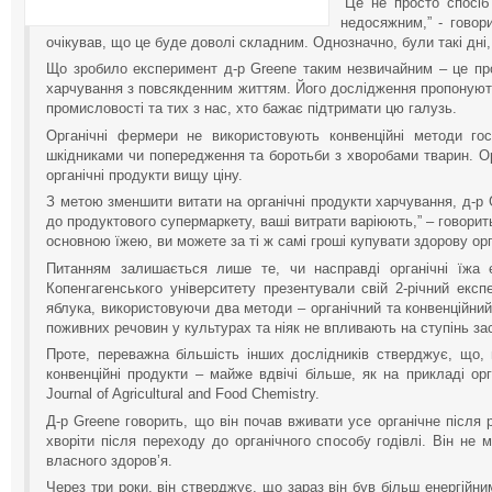
“Це не просто спосіб
недосяжним,” - говор
очікував, що це буде доволі складним. Однозначно, були такі дні, 
Що зробило експеримент д-р Greene таким незвичайним – це пром
харчування з повсякденним життям. Його дослідження пропонують 
промисловості та тих з нас, хто бажає підтримати цю галузь.
Органічні фермери не використовують конвенційні методи го
шкідниками чи попередження та боротьби з хворобами тварин. Ор
органічні продукти вищу ціну.
З метою зменшити витати на органічні продукти харчування, д-р 
до продуктового супермаркету, ваші витрати варіюють,” – говорить
основною їжею, ви можете за ті ж самі гроші купувати здорову орг
Питанням залишається лише те, чи насправді органічні їжа
Копенгагенського університету презентували свій 2-річний екс
яблука, використовуючи два методи – органічний та конвенційни
поживних речовин у культурах та ніяк не впливають на ступінь за
Проте, переважна більшість інших дослідників стверджує, що, 
конвенційні продукти – майже вдвічі більше, як на прикладі ор
Journal of Agricultural and Food Chemistry.
Д-р Greene говорить, що він почав вживати усе органічне післ
хворіти після переходу до органічного способу годівлі. Він не 
власного здоров’я.
Через три роки, він стверджує, що зараз він був більш енергійни