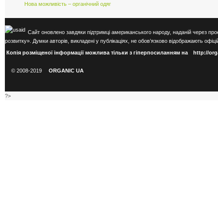
Нова можливість – органічний одяг
Сайт оновлено завдяки підтримці американського народу, наданій через про
розвитку». Думки авторів, викладені у публікаціях, не обов’язково відображають оф
Копія розміщеної інформації можлива тільки з гіперпосиланням на
http://or
© 2008-2019
ORGANIC UA
?>