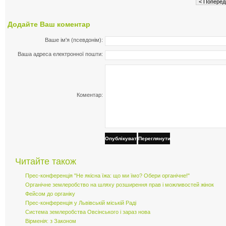
< Поперед
Додайте Ваш коментар
Ваше ім'я (псевдонім):
Ваша адреса електронної пошти:
Коментар:
Опублікувати
Переглянути
Читайте також
Прес-конференція "Не якісна їжа: що ми їмо? Обери органічне!"
Органічне землеробство на шляху розширення прав і можливостей жінок
Фейсом до органіку
Прес-конференція у Львівській міській Раді
Система землеробства Овсінського і зараз нова
Вірменія: з Законом