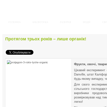
ГОЛОВНА
БІБЛІОТЕКА
ГАЛЕРЕЯ
ПОДІЇ
СВІ
Протягом трьох років – лише органік!
Фрукти, овочі, твар
Цікавий експеримент 
Danville, штат Каліфорн
будь-якому випадку, чи
Для свого експериме
сільського господар
виробники продовол
розмірковував над ти
легко!