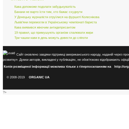
Кава допоможе подолати забудькуватість
Банани не варто їсти тим, хто бажає схуднути
У Донецьку журналісти отруїлися на фуршеті Колеснікова
Львів'яни перемогли в Українському чемпіонаті бариста
Кава виявився жіночим антидепресантом
19 правил, що примушують організм спалювати жири
Три чашки кави в день можуть довести до сліпоти
Сайт оновлено завдяки підтримці американського народу, наданій через про
розвитку». Думки авторів, викладені у публікаціях, не обов’язково відображають оф
Копія розміщеної інформації можлива тільки з гіперпосиланням на
http://or
© 2008-2019
ORGANIC UA
?>