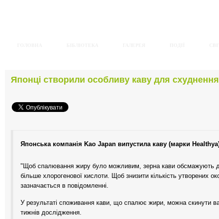
ГОЛОВНА
БІБЛІОТЕКА
ГАЛЕРЕЯ
ПОДІЇ
СВІ
Японці створили особливу каву для схуднення
Японська компанія Kao Japan випустила каву (марки Healthya
"Щоб спалювання жиру було можливим, зерна кави обсмажують дов
більше хлорогенової кислоти. Щоб знизити кількість утворених о
зазначається в повідомленні.
У результаті споживання кави, що спалює жири, можна скинути ва
тижнів дослідження.