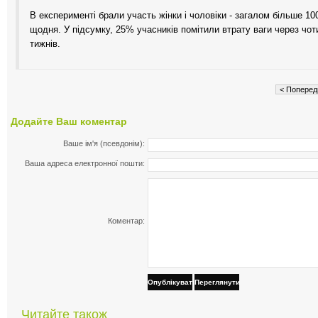
В експерименті брали участь жінки і чоловіки - загалом більше 10
щодня. У підсумку, 25% учасників помітили втрату ваги через чоти
тижнів.
< Поперед
Додайте Ваш коментар
Ваше ім'я (псевдонім):
Ваша адреса електронної пошти:
Коментар:
Опублікувати
Переглянути
Читайте також