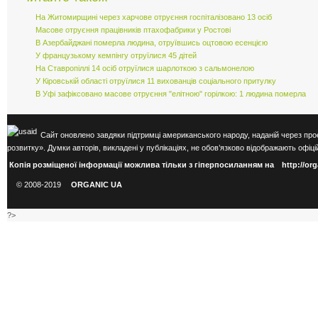
На Житомирщині через харчове отруєння госпіталізовано 13 осіб
Масове отруєння працівників птахофабрики у Ростові
В Азербайджані померла людина, отруївшись оцтовою есенцією
У французькому кемпінгу отруїлися 45 дітей
На Ставропіллі 14 осіб отруїлися шарлоткою з сальмонелою
У Кіровській області отруїлися 11 вихованців соціального притулку
В Уфі зафіксовано масове отруєння "елітною" горілкою: 1 людина померла
Сайт оновлено завдяки підтримці американського народу, наданій через про
розвитку». Думки авторів, викладені у публікаціях, не обов’язково відображають оф
Копія розміщеної інформації можлива тільки з гіперпосиланням на
http://or
© 2008-2019
ORGANIC UA
?>