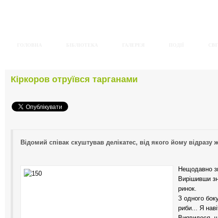
ГОЛОВНА
БІБЛІОТЕКА
ГАЛЕРЕЯ
ПОДІЇ
СВІ
Кіркоров отруївся тарганами
Відомий співак скуштував делікатес, від якого йому відразу ж
Нещодавно зн
Вирішивши зн
ринок.
З одного боку
риби... Я нав
Виявилося, що