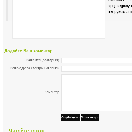
зірці відразу
під рукою ап
Додайте Ваш коментар
Ваше ім'я (псевдонім):
Ваша адреса електронної пошти:
Коментар:
Опублікувати
Переглянути
Читайте також