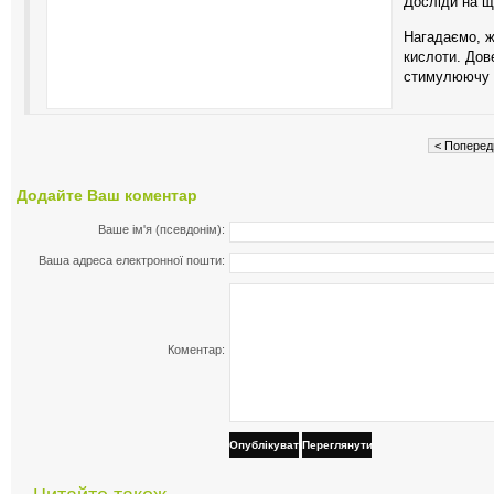
Досліди на щ
Нагадаємо, ж
кислоти. Дов
стимулюючу д
< Поперед
Додайте Ваш коментар
Ваше ім'я (псевдонім):
Ваша адреса електронної пошти:
Коментар:
Опублікувати
Переглянути