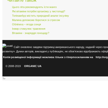
Читайте також
Цього літа рекомендують їсти манго
Які вітаміни потрібні організму у листопаді?
Топінамбур містить природний аналог інсуліну
Малина допоможе боротися зі стресом
Обліпиха – ягода сонця
Інжир стимулює травлення
Вітаміни - знаряддя геноциду?
Сайт оновлено завдяки підтримці американського народу, наданій через про
розвитку». Думки авторів, викладені у публікаціях, не обов’язково відображають оф
Копія розміщеної інформації можлива тільки з гіперпосиланням на
http://or
© 2008-2019
ORGANIC UA
?>