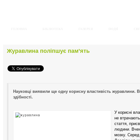
ГОЛОВНА
БІБЛІОТЕКА
ГАЛЕРЕЯ
ПОДІЇ
СВІ
Журавлина поліпшує пам’ять
Науковці виявили ще одну корисну властивість журавлини. Во
здібності.
У корисні вла
не втрачають
стаття, прис
людини. Вчені
мозку. Серед