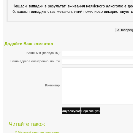
Нещасні випадки в результаті вживання неякісного алкоголю є до
більшості випадків стає метанол, який помилково використовують
< Поперед
Додайте Ваш коментар
Ваше ім'я (псевдонім):
Ваша адреса електронної пошти:
Коментар:
Опублікувати
Переглянути
Читайте також
У Мехмеді харчове отруєння