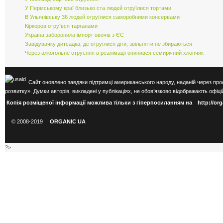
У Пермському краї близько ста людей отруїлися тортами
В Ульянівську 36 людей отруїлися саморобними консервами
Кіркоров отруївся тарганами
Україна заборонила імпорт овочів з ЄС
Завідувачку дитсадка, де отруїлися діти, звільняти не збираються
Через алкогольне отруєння в реанімації опинився семирічний хлопчик
Сайт оновлено завдяки підтримці американського народу, наданій через про
розвитку». Думки авторів, викладені у публікаціях, не обов’язково відображають оф
Копія розміщеної інформації можлива тільки з гіперпосиланням на
http://or
© 2008-2019
ORGANIC UA
?>