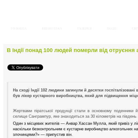
ГОЛОВНА
БІБЛІОТЕКА
ГАЛЕРЕЯ
ПОДІЇ
СВІ
В Індії понад 100 людей померли від отруєння
На сході Індії 102 людини загинули й десятки госпіталізован
був лікер кустарного виробництва, який для підвищення міц
Жертвами піратської продукції стали в основному поденники й 
селище Сангрампур, яке знаходиться за 30 кілометрів на південь 
Один з місцевих жителів — Анвар Хассан Мулла, який привіз у лі
наскільки безконтрольним є кустарне виробництво алкогольних нап
злочинцями?» — припустив він.