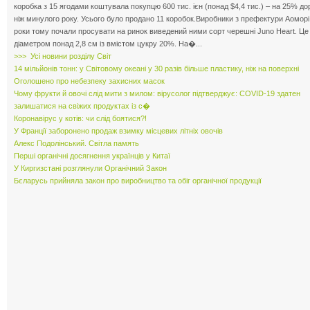
коробка з 15 ягодами коштувала покупцю 600 тис. ієн (понад $4,4 тис.) – на 25% до
ніж минулого року. Усього було продано 11 коробок.Виробники з префектури Аоморі
роки тому почали просувати на ринок виведений ними сорт черешні Juno Heart. Це
діаметром понад 2,8 см із вмістом цукру 20%. На�...
>>> Усі новини розділу Світ
14 мільйонів тонн: у Світовому океані у 30 разів більше пластику, ніж на поверхні
Оголошено про небезпеку захисних масок
Чому фрукти й овочі слід мити з милом: вірусолог підтверджує: COVID-19 здатен
залишатися на свіжих продуктах із с�
Коронавірус у котів: чи слід боятися?!
У Франції заборонено продаж взимку місцевих літніх овочів
Алекс Подолінський. Світла память
Перші органічні досягнення українців у Китаї
У Киргизстані розглянули Органічний Закон
Бєларусь прийняла закон про виробництво та обіг органічної продукції