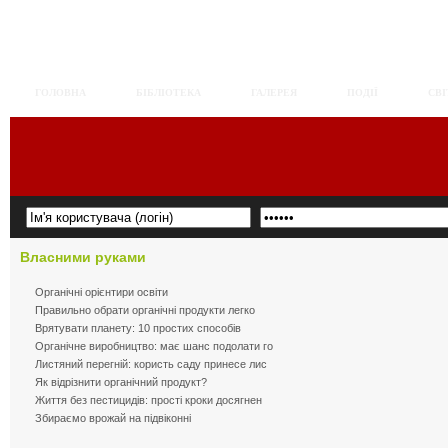
ГОЛОВНА
БІБЛІОТЕКА
ГАЛЕРЕЯ
ПОДІЇ
СВІ
Власними
руками
Органічні орієнтири освіти
Правильно обрати органічні продукти легко
Врятувати планету: 10 простих способів
Органічне виробництво: має шанс подолати го
Листяний перегній: користь саду принесе лис
Як відрізнити органічний продукт?
Життя без пестицидів: прості кроки досягнен
Збираємо врожай на підвіконні