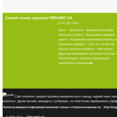
Свіжий
номер журналу ORGANIC UA
12-02 (30)' 2014
Зміст: Актуально - Звернення школярів
Луганської області - Молоді німці обирають
органік - Чи можливе виробництво біогазу н
органічних фермах? - США: 8 із 10 батьків
купують органічні продукти - Люксембург
відзначив передовиків органічного сектора -
Північна Корея: органічне виробництво
забезпечить продоволь�...
Сайт оновлено завдяки підтримці американського народу, наданій через про
розвитку». Думки авторів, викладені у публікаціях, не обов’язково відображають оф
Копія розміщеної інформації можлива тільки з гіперпосиланням на
http://or
© 2008-2019
ORGANIC UA