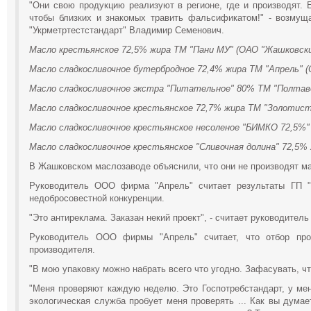
"Они свою продукцию реализуют в регионе, где и производят. Е
чтобы близких и знакомых травить фальсификатом!" - возмуща
"Укрметртестстандарт" Владимир Семенович.
Масло крестьянское 72,5% жира ТМ "Пани МУ" (ОАО "Жашковски
Масло сладкосливочное бутербродное 72,4% жира ТМ "Апрель" 
Масло сладкосливочное экстра "Питательное" 80% ТМ "Полтаво
Масло сладкосливочное крестьянское 72,7% жира ТМ "Золотист
Масло сладкосливочное крестьянское несоленое "БИМКО 72,5%"
Масло сладкосливочное крестьянское "Сливочная долина" 72,5%
В Жашковском маслозаводе объяснили, что они не производят ма
Руководитель ООО фирма "Апрель" считает результаты ГП "У
недобросовестной конкуренции.
"Это антиреклама. Заказан некий проект", - считает руководит
Руководитель ООО фирмы "Апрель" считает, что отбор про
производителя.
"В мою упаковку можно набрать всего что угодно. Зафасувать, чт
"Меня проверяют каждую неделю. Это Госпотребстандарт, у ме
экологическая служба пробует меня проверять ... Как вы думае