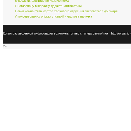
Е-добавки: шествие по лезвию ножа
У негазовану мінералку додають антибіотики
Тільки кожна п'ята жертва харчового отруєння звертається до лікаря
У консервованих огірках з Іспанії - кишкова паличка
Копия размещенной информации возможна только с гиперссылкой на
http://organic
?>