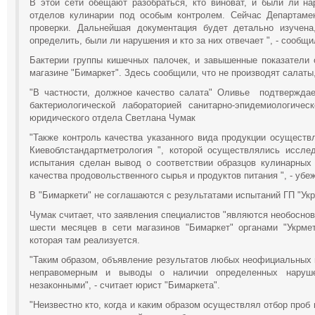
В этой сети обещают разобраться, кто виноват, и были ли на
отделов кулинарии под особым контролем. Сейчас Департамен
проверки. Дальнейшая документация будет детально изучен
определить, были ли нарушения и кто за них отвечает ", - сообщ
Бактерии группы кишечных палочек, и завышенные показатели 
магазине "Бимаркет". Здесь сообщили, что не производят салат
"В частности, должное качество салата" Оливье подтверждает
бактериологической лабораторией санитарно-эпидемиологичес
юридического отдела Светлана Чумак
"Также контроль качества указанного вида продукции осущест
Киевоблстандартметрология ", которой осуществлялись иссле
испытания сделан вывод о соответствии образцов кулинарных 
качества продовольственного сырья и продуктов питания ", - убе
В "Бимаркети" не соглашаются с результатами испытаний ГП "Ук
Чумак считает, что заявления специалистов "являются необосно
шести месяцев в сети магазинов "Бимаркет" органами "Укрме
которая там реализуется.
"Таким образом, объявление результатов любых неофициальных 
неправомерным и выводы о наличии определенных нарушен
незаконными", - считает юрист "Бимаркета".
"Неизвестно кто, когда и каким образом осуществлял отбор проб