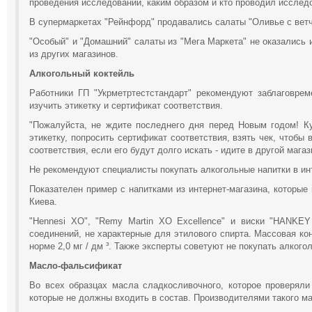
проведения исследований, каким образом и кто проводил исслед
В супермаркетах "Рейнфорд" продавались салаты "Оливье с ветч
"Особый" и "Домашний" салаты из "Мега Маркета" не оказались 
из других магазинов.
Алкогольный коктейль
Работники ГП "Укрметртестстандарт" рекомендуют заблаговрем
изучить этикетку и сертификат соответствия.
"Пожалуйста, не ждите последнего дня перед Новым годом! Ку
этикетку, попросить сертификат соответствия, взять чек, чтобы
соответствия, если его будут долго искать - идите в другой мага
Не рекомендуют специалисты покупать алкогольные напитки в ин
Показателен пример с напитками из интернет-магазина, которые
Киева.
"Hennesi XO", "Remy Martin XO Excellence" и виски "HANKE
соединений, не характерные для этилового спирта. Массовая кон
норме 2,0 мг / дм ³. Также эксперты советуют не покупать алкого
Масло-фальсификат
Во всех образцах масла сладкосливочного, которое проверяли
которые не должны входить в состав. Производителями такого 