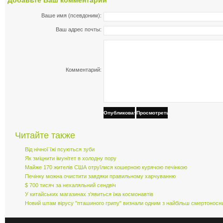
Добавьтe Ваш комментарий
Ваше имя (псевдоним):
Ваш адрес почты:
Комментарий:
Опубликовать
Просмотреть
Читайте также
Від нічної їжі псуються зуби
Як зміцнити імунітет в холодну пору
Майже 170 жителів США отруїлися кошерною курячою печінкою
Печінку можна очистити завдяки правильному харчуванню
$ 700 тисяч за нехаляльний сендвіч
У китайських магазинах з'явиться їжа космонавтів
Новий штам вірусу "пташиного грипу" визнали одним з найбільш смертоносн