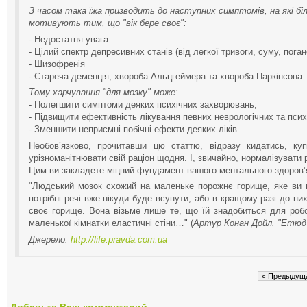
З часом така їжа призводить до наступних симптомів, на які б
мотивують тим, що "вік бере своє":
- Недостатня увага
- Цілий спектр депресивних станів (від легкої тривоги, суму, пога
- Шизофренія
- Стареча деменція, хвороба Альцгеймера та хвороба Паркінсона.
Тому харчування "для мозку" може:
- Полегшити симптоми деяких психічних захворювань;
- Підвищити ефективність лікування певних неврологічних та пси
- Зменшити неприємні побічні ефекти деяких ліків.
Необов’язково, прочитавши цю статтю, відразу кидатись, ку
урізноманітнювати свій раціон щодня. І, звичайно, нормалізувати
Цим ви закладете міцний фундамент вашого ментального здоров’
"Людський мозок схожий на маленьке порожнє горище, яке ви мо
потрібні речі вже нікуди буде всунути, або в кращому разі до н
своє горище. Вона візьме лише те, що їй знадобиться для роб
маленької кімнатки еластичні стіни…" (
Артур Конан Дойл. "Етюд 
Джерело:
http://life.pravda.com.ua
< Предыдущ