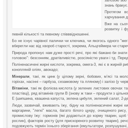
залозою або 
знань бракує
Протягом вс
харчування д
Вже на сьог
розвитку і ф
певній кількості та певному співввідношенні.
Бо не існує чарівної палички чи ключика, чи якогось одного "мег
вберегли нас від хвороб старості, зокрема, Альцгеймера чи стареч
Природа пропонує нам дуже прості речі, про які бажано би знати
головою": безсонням, дратівливістю, розсіяністю уваги і тд. Перед
Поліненасичені жирні кислоти, зокрема, омега-3, які є в жирній ри
конопляній оліях, авокадо;
Мінерали
, такі, як цинк (у цілому зерні, бобових, м’ясі та мо
горіхах, насінні – гарбуза, сезамовому та лляному) і залізо (у чер
Вітаміни
, такі як фолієва кислота (у зелених листових овочах та
пластівці), ряд вітамінів групи В (знову ж таки – продукти з цільно
Е (шипшина, квашена капуста, зелена цибуля, зелений салат, 2-
Люди, зазвичай, вживають їжу, бідну на поліненасичені жирні к
маргарини, "легкі" масла, багато білого цукру, очищеного рису
промислову їжу: гормонів (які додаються до корму тварин, щоб т
рослин), факторів росту (для прискореного розвитку тварин), реч
подовжують термін їхнього зберігання (емульгатори, розпушувачі, 