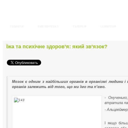
ГЛАВНАЯ
БИБЛИОТЕКА
ГАЛЕРЕЯ
СОБЫТИЯ
Їжа та психічне здоров’я: який зв’язок?
Мозок є одним з найбільших органів в організмі людини і 
органів залежить від того, що ми їмо та п’ємо.
- Онученько
втратила па
- Альцгеймер
І якщо біль