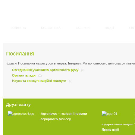
ГОЛОВНА
БІБЛІОТЕКА
ГАЛЕРЕЯ
ПОДІЇ
СВІ
Посилання
Корисні Посилання на ресурси в мережі Інтернет. Ми поповнюємо цей список тіль
Об'єднання учасників органічного руху
(4)
Органи влади
(2)
Наука та консультаційні послуги
(2)
Друзі
сайту
Agronews – головні новини
аграрного бізнесу
оздоровления нации:
Ярких идей