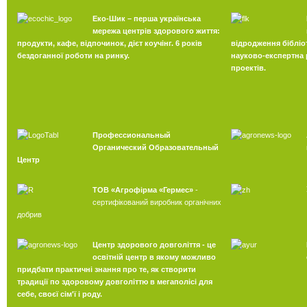
Еко-Шик – перша українська
мережа центрів здорового життя:
продукти, кафе, відпочинок, дієт коучінг. 6 років
відродження бібліо
бездоганної роботи на ринку.
науково-експертна р
проектів.
Профессиональный
Органический Образовательный
Центр
ТОВ «Агрофірма «Гермес»
-
сертифікований виробник органічних
добрив
Центр здорового довголіття - це
освітній центр в якому можливо
придбати практичні знання про те, як створити
традиції по здоровому довголіттю в мегаполісі для
себе, своєї сім'ї і роду.