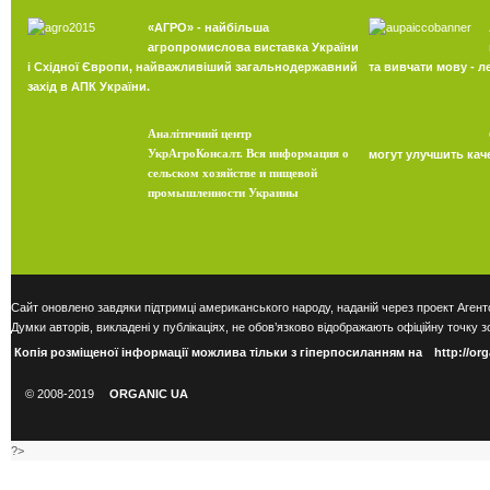
«АГРО» - найбільша
агропромислова виставка України
і Східної Європи, найважливіший загальнодержавний
та вивчати мову - л
захід в АПК України.
Аналітичний центр
УкрАгроКонсалт.
Вся информация о
могут улучшить кач
сельском хозяйстве и пищевой
промышленности Украины
Сайт оновлено завдяки підтримці американського народу, наданій через проект Агент
Думки авторів, викладені у публікаціях, не обов’язково відображають офіційну точк
Копія розміщеної інформації можлива тільки з гіперпосиланням на
http://or
© 2008-2019
ORGANIC UA
?>