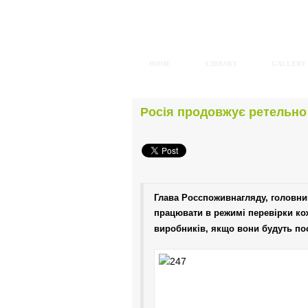
HOME
LIBRARY
GALLERY
Росія продовжує ретельно 
Глава Росспоживнагляду, головни
працювати в режимі перевірки кож
виробників, якщо вони будуть по