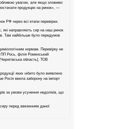
особливою увагою, але якщо зловимо
постачати продукцію на ринок», —
нок РФ через всі етапи перевірки.
, які направляють сир на наш ринок
ов. Там найбільше було передумов
ідеміологічним нормам. Перевірку не
 ПП Рось, філія Роменський
Чернігівська область), ТОВ
продукції яких нібито було виявлено
ше Росія ввела заборону на імпорт
рів за умови усунення недоліків, що
 сиру перед ввезенням даної