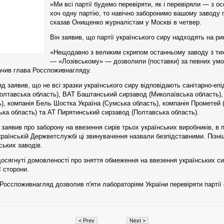
«Ми всі партії будемо перевіряти, як і перевіряли — з 
хоч одну партію, то навічно заборонимо вашому заводу 
сказав Онищенко журналістам у Москві в четвер.
Він заявив, що партії українського сиру надходять на ри
«Нещодавно з великим скрипом останньому заводу з тих
— «Лозівському» — дозволили (поставки) за певних ум
ачив глава Росспоживнагляду.
д заявив, що не всі зразки українського сиру відповідають санітарно-еп
олтавська область), ВАТ Баштанський сирзавод (Миколаївська область),
), компанія Бель Шостка Україна (Сумська область), компанія Прометей (
ька область) та АТ Пирятинський сирзавод (Полтавська область).
заявив про заборону на ввезення сирів трьох українських виробників, в 
українській Держветслужбі ці звинувачення назвали безпідставними. Пізні
ських заводів.
 досягнуті домовленості про зняття обмеження на ввезення українських си
ї сторони.
осспоживнагляд дозволив п'яти лабораторіям України перевіряти партії
< Prev
Next >