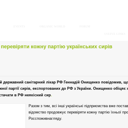
EVENTS
ORGANIC WORLD
FORUM
USEFUL LINKS
перевіряти кожну партію українських сирів
й державний санітарний лікар РФ Геннадій Онищенко повідомив, щ
ної партії сирів, експортованих до РФ з України. Онищенко обіцяє 
.
стачати в РФ неякісний сир
Разом з тим, всі інші українські підприємства вже поста
відомство продовжує перевіряти кожну партію їхньої про
Росспоживнагляду.