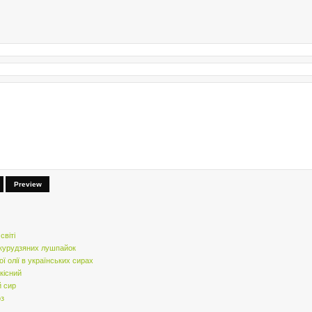
Preview
світі
укурудзяних лушпайок
 олії в українських сирах
кісний
й сир
оз