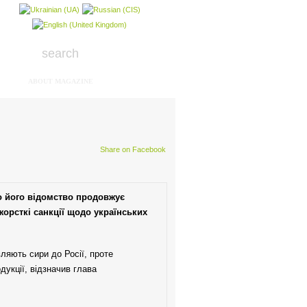
ABOUT MAGAZINE
Share on Facebook
о його відомство продовжує
жорсткі санкції щодо українських
вляють сири до Росії, проте
дукції, відзначив глава