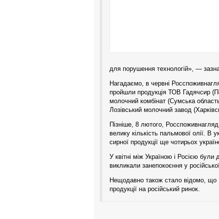
для порушення технологій», — зазн
Нагадаємо, в червні Росспоживнагля
пройшли продукція ТОВ Гадячсир (П
молочний комбінат (Сумська область
Лозівський молочний завод (Харківс
Пізніше, 8 лютого, Росспоживнагляд 
велику кількість пальмової олії. В 
сирної продукції ще чотирьох україн
У квітні між Україною і Росією були
викликали занепокоєння у російсько
Нещодавно також стало відомо, що Р
продукції на російський ринок.