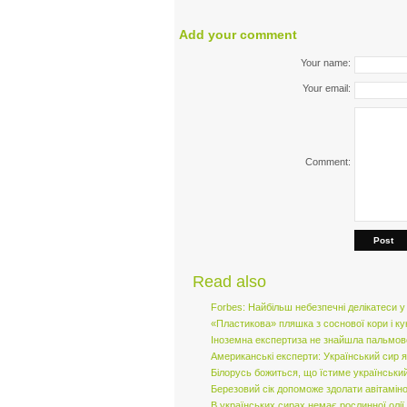
Add your comment
Your name:
Your email:
Comment:
Post
Read also
Forbes: Найбільш небезпечні делікатеси у 
«Пластикова» пляшка з соснової кори і к
Іноземна експертиза не знайшла пальмової
Американські експерти: Український сир я
Білорусь божиться, що їстиме українськи
Березовий сік допоможе здолати авітамін
В українських сирах немає рослинної олії