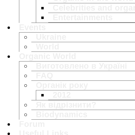
Celebrities and orga
Entertainments
Events
Ukraine
World
Organic World
Виготовлено в Україні
FAQ
Органік року
2012
Як відрізнити?
Biodynamics
Forum
Useful Links