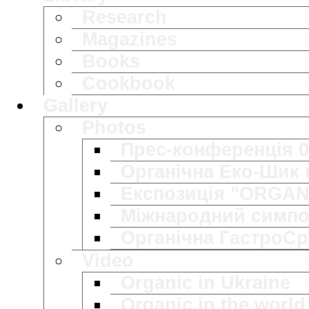
Research
Magazines
Books
Cookbook
Gallery
Photos
Прес-конференція 0
Органічна Еко-Шик п
Експозиція "ORGANI
Міжнародний симпоз
Органічна ГастроСр
Video
Organic in Ukraine
Organic in the world