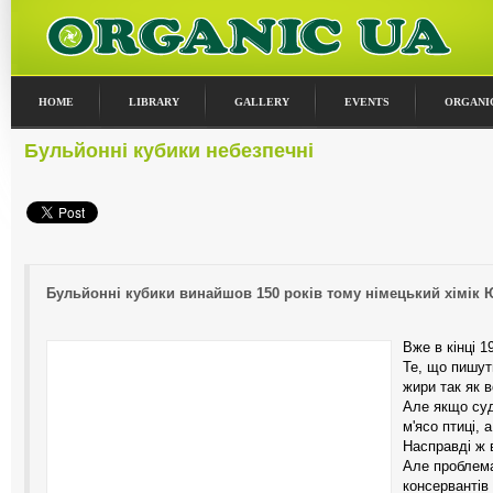
HOME
LIBRARY
GALLERY
EVENTS
ORGANI
Бульйонні кубики небезпечні
Бульйонні кубики винайшов 150 років тому німецький хімік Ю
Вже в кінці 1
Те, що пишуть
жири так як 
Але якщо суд
м'ясо птиці, 
Насправді ж 
Але проблема
консервантів 