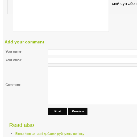
свій суп або
Add your comment
Your name:
Your email:
Comment:
Post
Preview
Read also
Біологічно активні добавки руйнують печінку