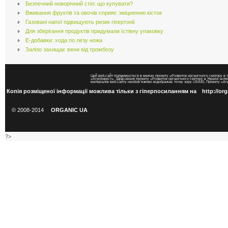
Безпечний новорічний стіл: що купувати?
Вживання фруктів та овочів сприяє зміцненню кісток
Газовані напої підвищують ризик гіпертонії
Для зберігання продуктів придумали їстівну упаковку
Е-добавки: хода по лезу ножа
Залізо захищає вени від тромбозу
Цей веб-сайт підтримується в межах проекту «Розвиток органічного сектору в 
«АгроІнвест». Здійснення проекту «Розвиток органічного сектору в Україні шл
матеріалів веб-сайту необов’язково відображає точку зору USAID, Проекту «
Копія розміщеної інформації можлива тільки з гіперпосиланням на
http://or
© 2008-2014
ORGANIC UA
?>