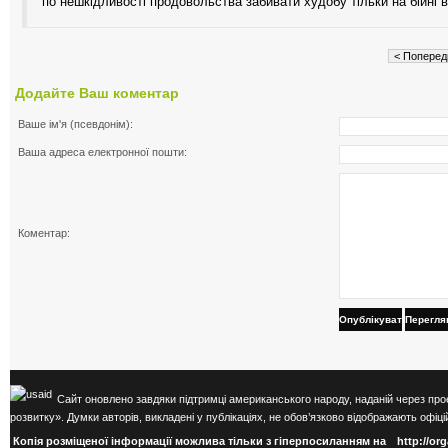
по нешкідливості продовольства забивати худобу тільки на бійні в
< Поперед
Додайте Ваш коментар
Ваше ім'я (псевдонім):
Ваша адреса електронної пошти:
Коментар:
Опублікувати
Перегля
Сайт оновлено завдяки підтримці американського народу, наданій через про
розвитку». Думки авторів, викладені у публікаціях, не обов’язково відображають оф
Копія розміщеної інформації можлива тільки з гіперпосиланням на
http://or