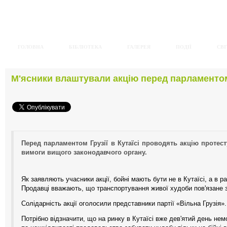
ГОЛОВНА
БІБЛІОТЕКА
ГАЛЕРЕЯ
ПОДІЇ
СВІ
М'ясники влаштували акцію перед парламентом
Перед парламентом Грузії в Кутаїсі проводять акцію протест
вимоги вищого законодавчого органу.
Як заявляють учасники акції, бойні мають бути не в Кутаїсі, а в р
Продавці вважають, що транспортування живої худоби пов'язане з 
Солідарність акції оголосили представники партії «Вільна Грузія».
Потрібно відзначити, що на ринку в Кутаїсі вже дев'ятий день не